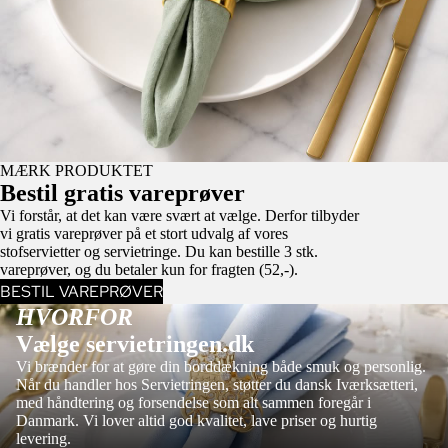
MÆRK PRODUKTET
Bestil gratis vareprøver
Vi forstår, at det kan være svært at vælge. Derfor tilbyder
vi gratis vareprøver på et stort udvalg af vores
stofservietter og servietringe. Du kan bestille 3 stk.
vareprøver, og du betaler kun for fragten (52,-).
BESTIL VAREPRØVER
HVORFOR
Vælge servietringen.dk
Vi brænder for at gøre din borddækning både smuk og personlig.
Når du handler hos Servietringen, støtter du dansk Iværksætteri,
med håndtering og forsendelse som alt sammen foregår i
Danmark. Vi lover altid god kvalitet, lave priser og hurtig
levering.