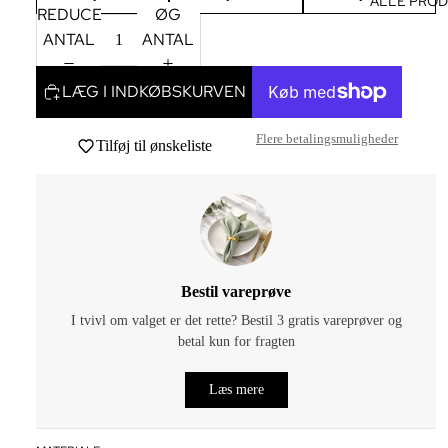
ALLE PRO
REDUCER
ØG
ANTAL
ANTAL
LÆG I INDKØBSKURVEN
Flere betalingsmuligheder
Tilføj til ønskeliste
Bestil vareprøve
I tvivl om valget er det rette? Bestil 3 gratis vareprøver og
betal kun for fragten
Læs mere