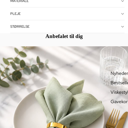
MATERIALE
PLEJE
STØRRELSE
Anbefalet til dig
Nyhede
Bestsell
Viskesty
Gavekor