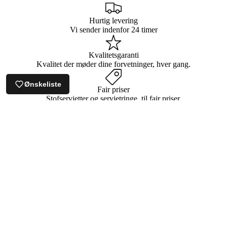
Hurtig levering
Vi sender indenfor 24 timer
Kvalitetsgaranti
Kvalitet der møder dine forvetninger, hver gang.
Ønskeliste
Fair priser
Stofservietter og servietringe, til fair priser.
spørgsmål & svar
SERVIE
HVORDAN RETURNERER JEG EN VARE?
Udsalgspris
10,00 kr
Normalpris
15,00 kr
HVORDAN KONTAKTER JEG KUNDESERVICE?
HVAD ER JERES LEVERINGSTID?
HVORDAN ÆNDRER JEG MIN ORDRE?