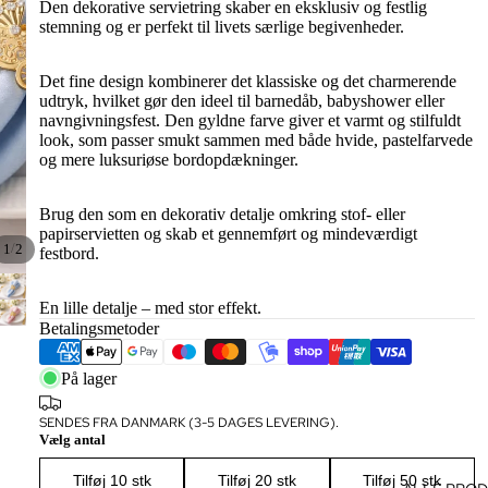
Den dekorative servietring skaber en eksklusiv og festlig
stemning og er perfekt til livets særlige begivenheder.
Det fine design kombinerer det klassiske og det charmerende
udtryk, hvilket gør den ideel til barnedåb, babyshower eller
navngivningsfest. Den gyldne farve giver et varmt og stilfuldt
look, som passer smukt sammen med både hvide, pastelfarvede
og mere luksuriøse bordopdækninger.
Brug den som en dekorativ detalje omkring stof- eller
papirservietten og skab et gennemført og mindeværdigt
/
1
2
festbord.
En lille detalje – med stor effekt.
Login påkrævet
Betalingsmetoder
Log ind på din konto for at tilføje produkter til din
ønskeliste og se dine tidligere gemte varer.
På lager
Log ind
SENDES FRA DANMARK (3-5 DAGES LEVERING).
Vælg antal
Tilføj 10 stk
Tilføj 20 stk
Tilføj 50 stk