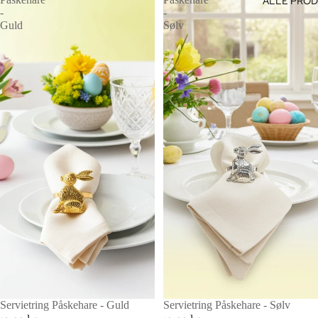
ALLE PRO
-
-
Guld
Sølv
Servietring Påskehare - Guld
Servietring Påskehare - Sølv