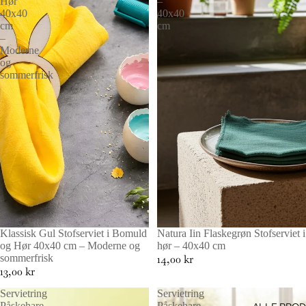
Hør
–
40x40
40x40
cm
cm
–
Moderne
og
sommerfrisk
Login påkrævet
Log ind på din konto for at tilføje produkter til din
ønskeliste og se dine tidligere gemte varer.
Log ind
Klassisk Gul Stofserviet i Bomuld
UDSOLGT
Natura Iin Flaskegrøn Stofserviet i
og Hør 40x40 cm – Moderne og
hør – 40x40 cm
sommerfrisk
14,00 kr
13,00 kr
Servietring
Servietring
Påskehare
Påskehare