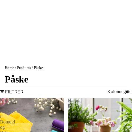
Home
Products
Påske
Påske
FILTRER
Kolonnegitte
Klassisk
Natura
Gul
Iin
Stofserviet
Flaskegrøn
i
Stofserviet
Bomuld
i
og
hør